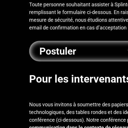
Toute personne souhaitant assister à Splinte
remplissant le formulaire ci-dessous. En rais
mesure de sécurité, nous étudions attentive
email de confirmation en cas d’acceptation
Postuler
General Admission
X
Pour les intervenant
Archive
Name:
*
–
Paris
First
Registration
Nous vous invitons à soumettre des papiers
technologiques, des tables rondes et des idé
Email:
*
conférence (ci-dessous). Notre conférence 
communication dans le contexte de réseau