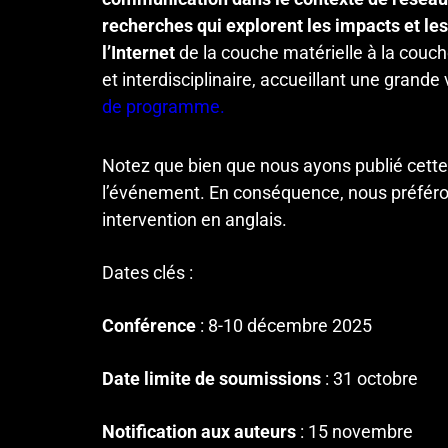
recherches qui explorent les impacts et l
l’Internet
de la couche matérielle à la couch
Affiliation/Organization:
*
et interdisciplinaire, accueillant une grand
de programme.
Notez que bien que nous ayons publié cette 
Field of Interest/Work/Research:
*
l’événement. En conséquence, nous préféron
intervention en anglais.
Dates clés :
Country of Residence
*
Conférence
: 8-10 décembre 2025
Date limite de soumissions
: 31 octobre
Do you require the organizer’s support to obtai
Notification aux auteurs
: 15 novembre
Yes